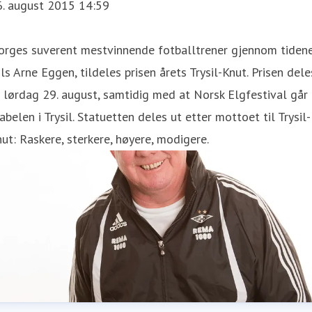
6. august 2015 14:59
orges suverent mestvinnende fotballtrener gjennom tidene
ls Arne Eggen, tildeles prisen årets Trysil-Knut. Prisen dele
 lørdag 29. august, samtidig med at Norsk Elgfestival går
abelen i Trysil. Statuetten deles ut etter mottoet til Trysil-
ut: Raskere, sterkere, høyere, modigere.