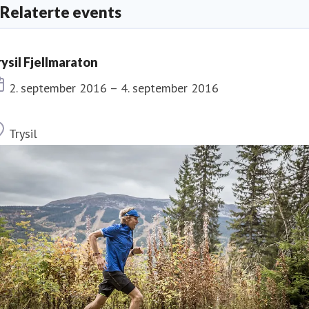
Relaterte events
rysil Fjellmaraton
Dato
2. september 2016 – 4. september 2016
Sted
Trysil