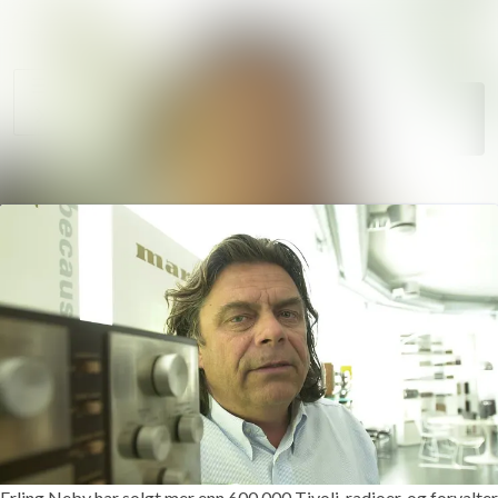
Søk i nyhetsr
Nyhetsarkiv
Mediebank
Følg
Følger
Arrangementer
Kontakter
Erling Neby har solgt mer enn 600 000 Tivoli-radioer, og forvalter