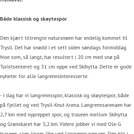
Både klassisk og skøytespor
Den kjært tiltrengte natursnøen har endelig kommet til
Trysil. Det har snødd i et sett siden søndags formiddag.
Noe som, så langt, har resultert i 20 cm med snø på
Turistsenteret og 31 cm oppe ved Skihytta. Dette er gode
nyheter for alle langrennsinteresserte.
- I dag har vi langrennsspor, klassisk og skøytespor, både
på fjellet og ved Trysil-Knut Arena. Langrennsarenaen har
2,7 km med nypreppet spor, og traseen mellom Skihytta
og Grønskaret har 3,2 km. Videre jobber vi med Ole-G
traseen, som ligger like ved langrennsarenaen. Den blir i