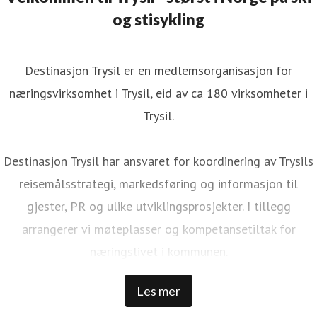
og stisykling
Destinasjon Trysil er en medlemsorganisasjon for
næringsvirksomhet i Trysil, eid av ca 180 virksomheter i
Trysil.
Destinasjon Trysil har ansvaret for koordinering av Trysils
reisemålsstrategi, markedsføring og informasjon til
gjester, PR og ulike utviklingsprosjekter. I tillegg
arrangerer vi møteplasser og kompetansetiltak for
næringslivet i kommunen.
Les mer
Trysil er Norges største ski- og stisykkeldestinasjon. Vi har