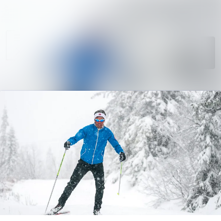
Søk i nyhetsr
Nyhetsarkiv
Mediebank
Følg
Følger
Arrangementer
Kontakter