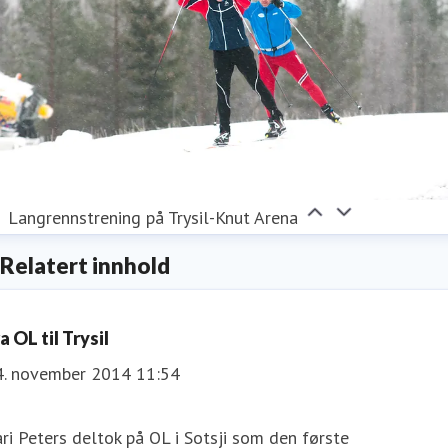
Langrennstrening på Trysil-Knut Arena
Relatert innhold
a OL til Trysil
4. november 2014 11:54
ri Peters deltok på OL i Sotsji som den første