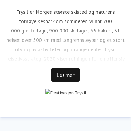
Trysil er Norges største skisted og naturens
fornøyelsespark om sommeren. Vi har 700
000 gjestedøgn, 900 000 skidager, 66 bakker, 31
heiser, over 500 km med langrennsløyper og et stort
utvalg av aktiviteter og arrangementer. Trysil
reiselivsstrategi 2020 viser retningen for en offensiv
satsning på å videreutvikle Trysil som internasjonal
Les mer
destinasjon.