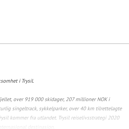
somhet i Trysil.
fjellet, over 919 000 skidager, 207 millioner NOK i
ig singeltrack, sykkelparker, over 40 km tilrettelagte
sil kommer fra utlandet. Trysil reiselivsstrategi 2020
nternasjonal destinasjon.