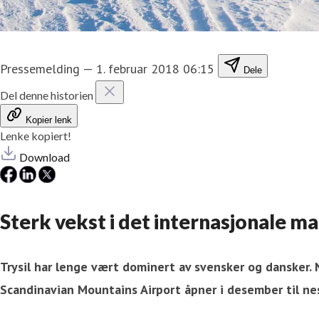
Pressemelding
—
1. februar 2018 06:15
Dele
Del denne historien
Kopier lenk
Lenke kopiert!
Download
Sterk vekst i det internasjonale m
Trysil har lenge vært dominert av svensker og dansker. N
Scandinavian Mountains Airport åpner i desember til nes