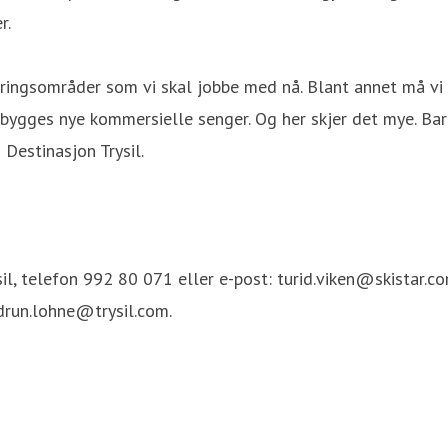
r.
ingsområder som vi skal jobbe med nå. Blant annet må vi bl
bygges nye kommersielle senger. Og her skjer det mye. Bar
 Destinasjon Trysil.
sil, telefon 992 80 071 eller e-post: turid.viken@skistar.co
udrun.lohne@trysil.com.