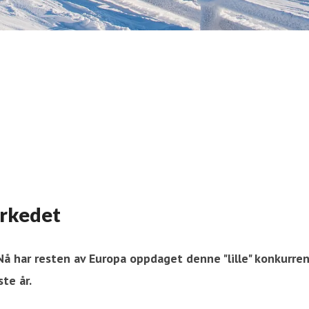
arkedet
å har resten av Europa oppdaget denne "lille" konkurrente
te år.