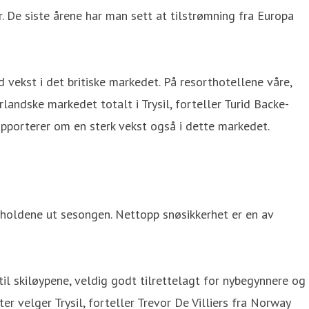
r. De siste årene har man sett at tilstrømning fra Europa
med vekst i det britiske markedet. På resorthotellene våre,
landske markedet totalt i Trysil, forteller Turid Backe-
 rapporterer om en sterk vekst også i dette markedet.
rholdene ut sesongen. Nettopp snøsikkerhet er en av
s til skiløypene, veldig godt tilrettelagt for nybegynnere og
ter velger Trysil, forteller Trevor De Villiers fra Norway