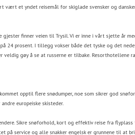
tart vært et yndet reisemål for skiglade svensker og danske
 gjester finner veien til Trysil. Vi er inne i vårt sjette år 
 på 24 prosent. I tillegg vokser både det tyske og det neder
t er veldig gøy å se at russerne er tilbake. Resorthotellene
er kommet opptil flere snødumper, noe som sikrer god snøfo
r andre europeiske skisteder.
lendere. Sikre snøforhold, kort og effektiv reise fra flyplas
tet på service og alle snakker engelsk er grunnene til at bri