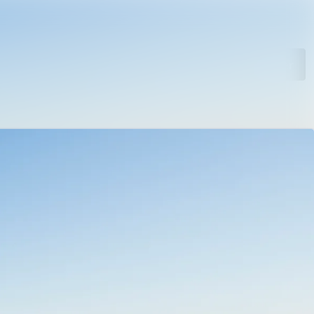
Søk i nyhetsrom
Følg
Følger