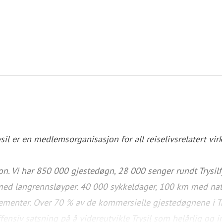
sil er en medlemsorganisasjon for all reiselivsrelatert virk
jon. Vi har 850 000 gjestedøgn, 28 000 senger rundt Trysil
ed langrennsløyper. 40 000 sykkeldager, 100 km med naturl
ngementer. Over 70 % av de kommersielle gjestedøgnene i Try
ffensiv satsning på å videreutvikle Trysil som helårlig og i