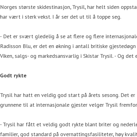
Norges største skidestinasjon, Trysil, har helt siden opps
har vært i sterk vekst. I år ser det ut til å toppe seg.
- Det er svært gledelig å se at flere og flere internasjonale
Radisson Blu, er det en økning i antall britiske gjestedøgn
Viken, salgs- og markedsansvarlig i Skistar Trysil. - Og de
Godt rykte
Trysil har hatt en veldig god start på årets sesong. Det 
grunnene til at internasjonale gjester velger Trysil fremfo
- Trysil har fått et veldig godt rykte blant briter og neder
familier, god standard på overnattingsfasiliteter, høy kvali