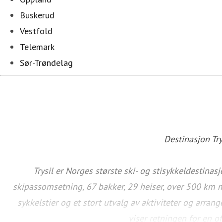
Buskerud
Vestfold
Telemark
Sør-Trøndelag
Destinasjon Try
Trysil er Norges største ski- og stisykkeldestinas
skipassomsetning, 67 bakker, 29 heiser, over 500 km m
sykkelstier og et stort utvalg av aktiviteter og arra
viser retningen for en o