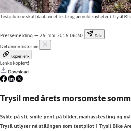
Testpilotene skal blant annet teste og anmelde nyheter i Trysil Bi
Pressemelding
—
26. mai 2016 06:30
Dele
Del denne historien
Kopier lenk
Lenke kopiert!
Download
Trysil med årets morsomste somm
Sykle på sti, smile pent på bilder, madrasstesting og
Trysil utlyser nå stillingen som testpilot i Trysil Bike A