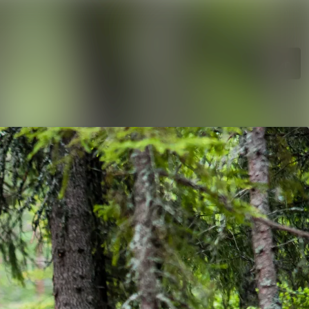
Søk i nyhetsrom
Følg
Følger