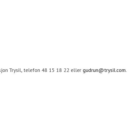
sjon Trysil, telefon 48 15 18 22 eller
gudrun@trysil.com
.