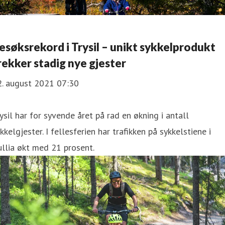
esøksrekord i Trysil – unikt sykkelprodukt
rekker stadig nye gjester
2. august 2021 07:30
ysil har for syvende året på rad en økning i antall
kkelgjester. I fellesferien har trafikken på sykkelstiene i
llia økt med 21 prosent.