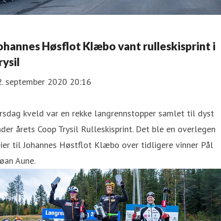
ohannes Høsflot Klæbo vant rulleskisprint i
rysil
2. september 2020 20:16
irsdag kveld var en rekke langrennstopper samlet til dyst
der årets Coop Trysil Rulleskisprint. Det ble en overlegen
ier til Johannes Høstflot Klæbo over tidligere vinner Pål
øan Aune.