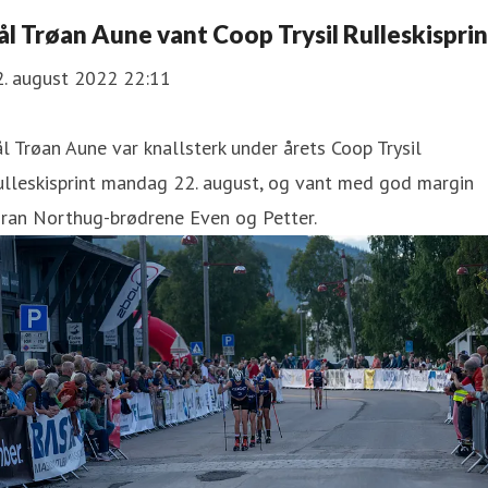
ål Trøan Aune vant Coop Trysil Rulleskisprin
2. august 2022 22:11
l Trøan Aune var knallsterk under årets Coop Trysil
ulleskisprint mandag 22. august, og vant med god margin
oran Northug-brødrene Even og Petter.