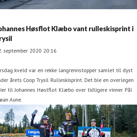
ohannes Høsflot Klæbo vant rulleskisprint i
rysil
2. september 2020 20:16
irsdag kveld var en rekke langrennstopper samlet til dyst
der årets Coop Trysil Rulleskisprint. Det ble en overlegen
ier til Johannes Høstflot Klæbo over tidligere vinner Pål
øan Aune.