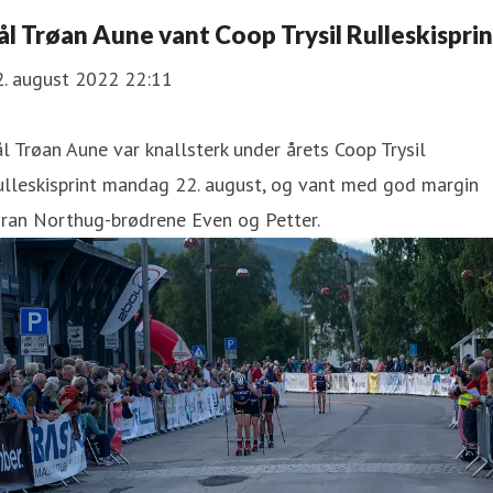
ål Trøan Aune vant Coop Trysil Rulleskisprin
2. august 2022 22:11
l Trøan Aune var knallsterk under årets Coop Trysil
ulleskisprint mandag 22. august, og vant med god margin
oran Northug-brødrene Even og Petter.