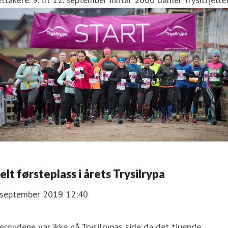
elt førsteplass i årets Trysilrypa
. september 2019 12:40
rgudene var ikke på Trysilrypas side da det tjuende