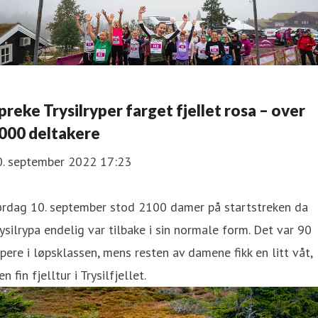
preke Trysilryper farget fjellet rosa – over
000 deltakere
0. september 2022 17:23
ørdag 10. september stod 2100 damer på startstreken da
ysilrypa endelig var tilbake i sin normale form. Det var 90
pere i løpsklassen, mens resten av damene fikk en litt våt,
n fin fjelltur i Trysilfjellet.