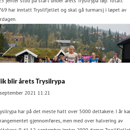
5 jenter stod på start under årets Trysilrypa løp. Totalt
69 har inntatt Trysilfjellet og skal gå turmarsj i løpet av
rdagen.
lik blir årets Trysilrypa
. september 2021 11:21
ysilrypa har på det meste hatt over 5000 deltakere. I år ka
rrangementet gjennomføres, men med over halvering av
ltakere. 9. til 12. september inntar 2000 damer Trysilfjellet