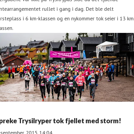
ntearrangementet rullet i gang i dag. Det ble delt
rsteplass i 6 km-klassen og en nykommer tok seier i 13 km
assen.
preke Trysilryper tok fjellet med storm!
. september 2015 14:04