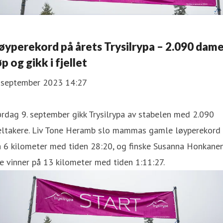
øyperekord på årets Trysilrypa – 2.090 dam
øp og gikk i fjellet
. september 2023 14:27
rdag 9. september gikk Trysilrypa av stabelen med 2.090
eltakere. Liv Tone Heramb slo mammas gamle løyperekord
å 6 kilometer med tiden 28:20, og finske Susanna Honkane
e vinner på 13 kilometer med tiden 1:11:27.