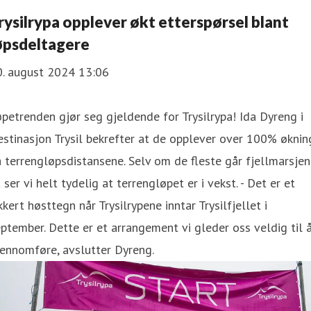
rysilrypa opplever økt etterspørsel blant
øpsdeltagere
0. august 2024 13:06
petrenden gjør seg gjeldende for Trysilrypa! Ida Dyreng i
stinasjon Trysil bekrefter at de opplever over 100% øknin
 terrengløpsdistansene. Selv om de fleste går fjellmarsjen
 ser vi helt tydelig at terrengløpet er i vekst. - Det er et
kkert høsttegn når Trysilrypene inntar Trysilfjellet i
ptember. Dette er et arrangement vi gleder oss veldig til 
ennomføre, avslutter Dyreng.