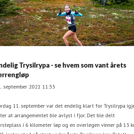
ndelig Trysilrypa - se hvem som vant årets
errengløp
1. september 2021 11:55
rdag 11. september var det endelig klart for Trysilrypa igj
ter at arrangementet ble avlyst i fjor. Det ble delt
rsteplass i 6 kilometer løp og en overlegen vinner på 13 k