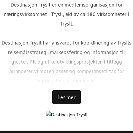
Destinasjon Trysil er en medlemsorganisasjon for
næringsvirksomhet i Trysil, eid av ca 180 virksomheter i
Trysil.
Destinasjon Trysil har ansvaret for koordinering av Trysils
reisemålsstrategi, markedsføring og informasjon til
gjester, PR og ulike utviklingsprosjekter. I tillegg
arrangerer vi møteplasser og kompetansetiltak for
næringslivet i kommunen.
Les mer
Trysil er Norges største ski- og stisykkeldestinasjon. Vi har
1 000 000 kommersielle gjestedøgn, 32 000 senger rundt
Trysilfjellet, over 1 300 000 skidager, 456 millioner NOK i
skipassomsetning, 69 bakker, 41 heiser, over 500 km med