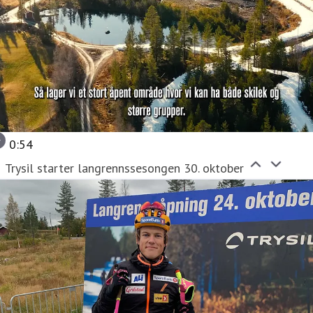
0:54
Trysil starter langrennssesongen 30. oktober