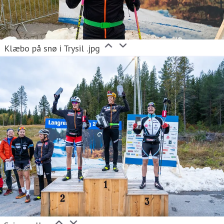
Klæbo på snø i Trysil .jpg