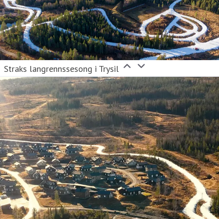
Straks langrennssesong i Trysil