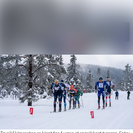
Søk i nyhetsr
Nyhetsarkiv
Mediebank
Følg
Følger
Arrangementer
Kontakter
Trysil Skimaraton er kjent for å være et snøsikkert turrenn. Foto: