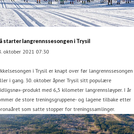
å starter langrennssesongen i Trysil
8. oktober 2021 07:30
kkelsesongen i Trysil er knapt over før langrennssesongen
ller i gang. 30. oktober åpner Trysil sitt populære
idligsnø»-produkt med 6,5 kilometer langrennsløyper. I år
mmer de store treningsgruppene- og lagene tilbake etter
ronaåret som satte stopper for treningssamlinger.