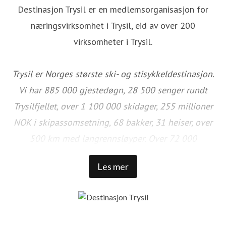
Destinasjon Trysil er en medlemsorganisasjon for
næringsvirksomhet i Trysil, eid av over 200
virksomheter i Trysil.
Trysil er Norges største ski- og stisykkeldestinasjon.
Vi har 885 000 gjestedøgn, 28 500 senger rundt
Trysilfjellet, over 1 100 000 skidager, 255 millioner
NOK i skipassomsetning, 68 bakker, 31 heiser, over
500 km med langrennsløyper. Over 72 000
sykkeldager, 100 km med naturlig sykkelstier,
Les mer
sykkelparker, over 50 km tilrettelagte sykkelstier og
et stort utvalg av aktiviteter og arrangementer. 80 %
av de kommersielle gjestedøgnene i Trysil kommer
fra utlandet. Trysil reiselivsstrategi 2030 viser