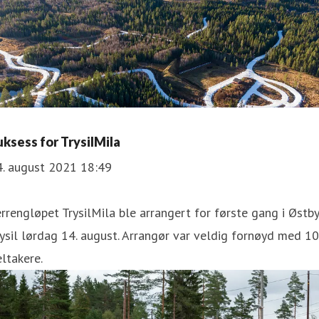
uksess for TrysilMila
4. august 2021 18:49
rrengløpet TrysilMila ble arrangert for første gang i Østby
ysil lørdag 14. august. Arrangør var veldig fornøyd med 1
ltakere.