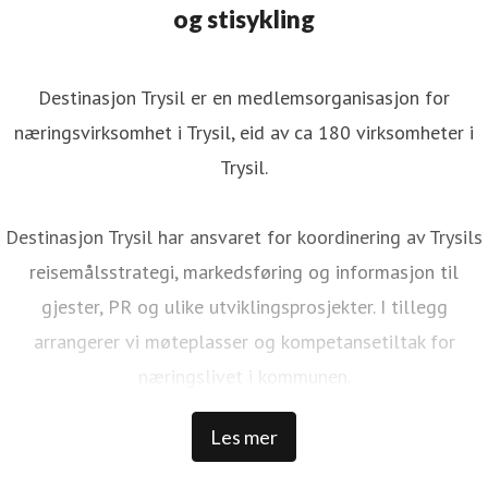
og stisykling
Destinasjon Trysil er en medlemsorganisasjon for
næringsvirksomhet i Trysil, eid av ca 180 virksomheter i
Trysil.
Destinasjon Trysil har ansvaret for koordinering av Trysils
reisemålsstrategi, markedsføring og informasjon til
gjester, PR og ulike utviklingsprosjekter. I tillegg
arrangerer vi møteplasser og kompetansetiltak for
næringslivet i kommunen.
Les mer
Trysil er Norges største ski- og stisykkeldestinasjon. Vi har
1 000 000 kommersielle gjestedøgn, 32 000 senger rundt