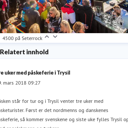
4500 på Seterrock
Relatert innhold
re uker med påskeferie i Trysil
9. mars 2018 09:27
åsken står for tur og i Trysil venter tre uker med
sketurister. Først er det nordmenns og danskenes
skeferie, så kommer svenskene og siste uke fylles Trysil o