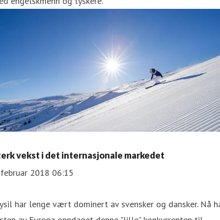
ed engelskmenn og tyskere.
terk vekst i det internasjonale markedet
 februar 2018 06:15
ysil har lenge vært dominert av svensker og dansker. Nå h
sten av Europa oppdaget denne "lille" konkurrenten til