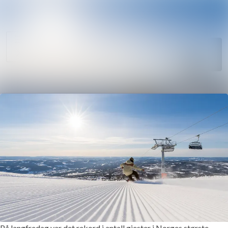
Søk i nyhetsr
Nyhetsarkiv
Mediebank
Følg
Følger
Arrangementer
Kontakter
På langfredag var det rekord i antall gjester i Norges største