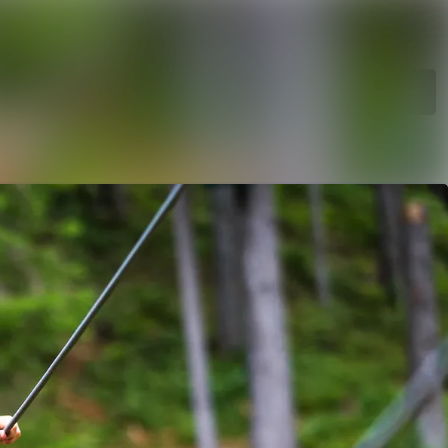
Søk i nyhetsrom
Følg
Følger