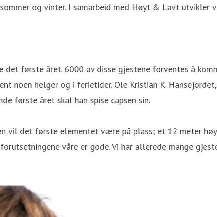
ommer og vinter. I samarbeid med Høyt & Lavt utvikler vi
e det første året. 6000 av disse gjestene forventes å komm
ent noen helger og i ferietider. Ole Kristian K. Hansejorde
nde første året skal han spise capsen sin.
eren vil det første elementet være på plass; et 12 meter h
forutsetningene våre er gode. Vi har allerede mange gjeste