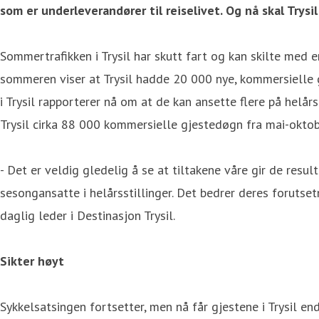
som er underleverandører til reiselivet.
Og nå skal Trysi
Sommertrafikken i Trysil har skutt fart og kan skilte med 
sommeren viser at Trysil hadde 20 000 nye, kommersielle gj
i Trysil rapporterer nå om at de kan ansette flere på helår
Trysil cirka 88 000 kommersielle gjestedøgn fra mai-oktob
- Det er veldig gledelig å se at tiltakene våre gir de resu
sesongansatte i helårsstillinger. Det bedrer deres forutse
daglig leder i Destinasjon Trysil.
Sikter høyt
Sykkelsatsingen fortsetter, men nå får gjestene i Trysil en