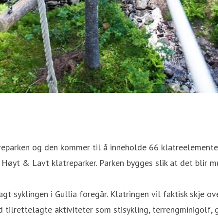
atreparken og den kommer til å inneholde 66 klatreelementer
 Høyt & Lavt klatreparker. Parken bygges slik at det blir mu
agt syklingen i Gullia foregår. Klatringen vil faktisk skje o
lrettelagte aktiviteter som stisykling, terrengminigolf, gol