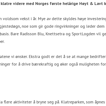
l klatre videre med Norges første helårige Høyt & Lavt k
en voldsom vekst i år. Mye av dette skyldes høye investerin
estedøgn, noe som gir gode ringvirkninger og leder dem et 
sbasis. Bare Radisson Blu, Knettsetra og SportLogden vil ge
er.
ltatene vi ønsker. Ekstra godt er det å se at mange bedrifte
tninger for å drive bærekraftig og øker også muligheten fo
da flere aktiviteter å bryne seg på. Klatreparken, som åpne