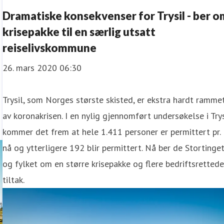
Dramatiske konsekvenser for Trysil - ber o
krisepakke til en særlig utsatt
reiselivskommune
26. mars 2020 06:30
Trysil, som Norges største skisted, er ekstra hardt ramme
av koronakrisen. I en nylig gjennomført undersøkelse i Trys
kommer det frem at hele 1.411 personer er permittert pr.
nå og ytterligere 192 blir permittert. Nå ber de Stortinge
og fylket om en større krisepakke og flere bedriftsretted
tiltak.