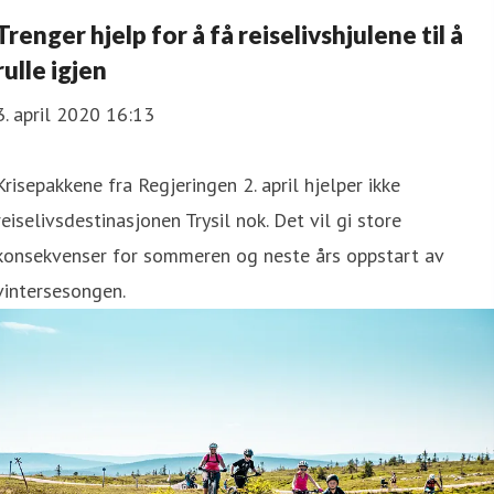
Trenger hjelp for å få reiselivshjulene til å
rulle igjen
3. april 2020 16:13
Krisepakkene fra Regjeringen 2. april hjelper ikke
reiselivsdestinasjonen Trysil nok. Det vil gi store
konsekvenser for sommeren og neste års oppstart av
vintersesongen.