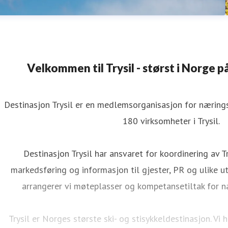
Velkommen til Trysil - størst i Norge på
Destinasjon Trysil er en medlemsorganisasjon for næringsv
180 virksomheter i Trysil.
Destinasjon Trysil har ansvaret for koordinering av Tr
markedsføring og informasjon til gjester, PR og ulike utv
arrangerer vi møteplasser og kompetansetiltak for n
Trysil er Norges største ski- og stisykkeldestinasjon. V