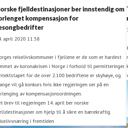
orske fjelldestinasjoner ber innstendig om
orlenget kompensasjon for
esongbedrifter
. april 2020 11:58
rges reiselivskommuner i fjellene er de som er hardest
mmet av koronakrisen i Norge i forhold til permitteringer.
ntektstapet for de over 2.100 bedriftene er skyhøye, og
nge vil gå konkurs hvis ikke regjeringen ser på en
orlenging av kompensasjonsordningen.
et brev til regjeringen 14. april ber norske
elldestinasjoner om hjelp til å sikre en bærekraftig
iselivsnæring i fremtiden