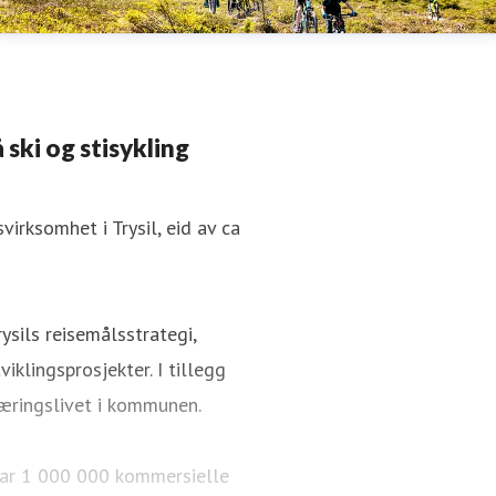
 ski og stisykling
irksomhet i Trysil, eid av ca
ysils reisemålsstrategi,
iklingsprosjekter. I tillegg
æringslivet i kommunen.
i har 1 000 000 kommersielle