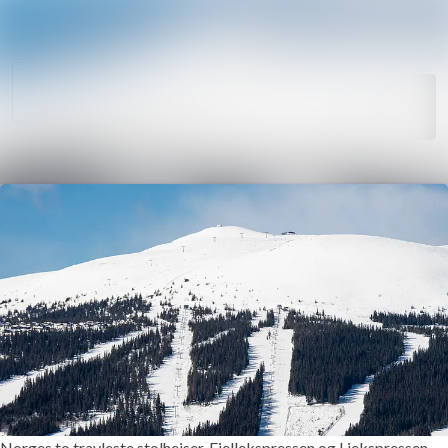
Søk i nyhetsr
Nyhetsarkiv
Mediebank
Følg
Følger
Arrangementer
Kontakter
Norges to travleste stolheiser, Fjellekspressen og Liekspressen,