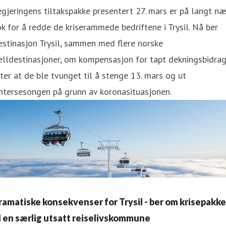
gjeringens tiltakspakke presentert 27. mars er på langt næ
k for å redde de kriserammede bedriftene i Trysil. Nå ber
stinasjon Trysil, sammen med flere norske
elldestinasjoner, om kompensasjon for tapt dekningsbidra
ter at de ble tvunget til å stenge 13. mars og ut
ntersesongen på grunn av koronasituasjonen.
ramatiske konsekvenser for Trysil - ber om krisepakke
il en særlig utsatt reiselivskommune