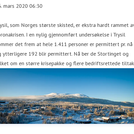
6. mars 2020 06:30
ysil, som Norges største skisted, er ekstra hardt rammet a
ronakrisen. I en nylig gjennomført undersøkelse i Trysil
mmer det frem at hele 1.411 personer er permittert pr. nå
 ytterligere 192 blir permittert. Nå ber de Stortinget og
lket om en større krisepakke og flere bedriftsrettede tiltak