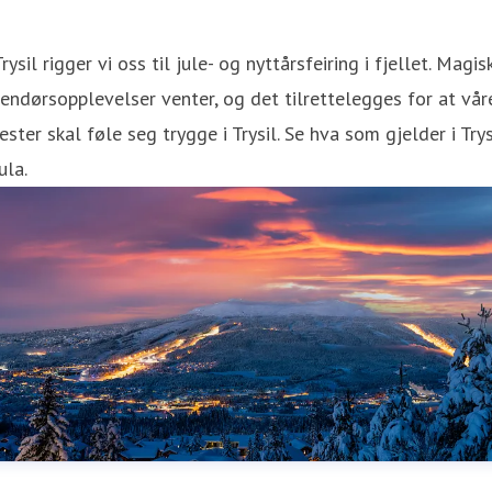
Trysil rigger vi oss til jule- og nyttårsfeiring i fjellet. Magis
endørsopplevelser venter, og det tilrettelegges for at vår
ester skal føle seg trygge i Trysil. Se hva som gjelder i Trys
jula.