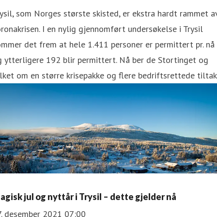
ysil, som Norges største skisted, er ekstra hardt rammet a
ronakrisen. I en nylig gjennomført undersøkelse i Trysil
mmer det frem at hele 1.411 personer er permittert pr. nå
 ytterligere 192 blir permittert. Nå ber de Stortinget og
lket om en større krisepakke og flere bedriftsrettede tiltak
gisk jul og nyttår i Trysil – dette gjelder nå
7. desember 2021 07:00