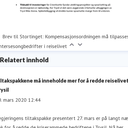
Brev til Stortinget: Kompensasjonsordningen må tilpasse
ntersesongbedrifter i reiselivet
Relatert innhold
iltakspakkene må inneholde mer for å redde reiselivet
ysil
0. mars 2020 12:44
gjeringens tiltakspakke presentert 27. mars er på langt næ
k for å redde de kriserammede bedriftene i Trysil. Nå ber