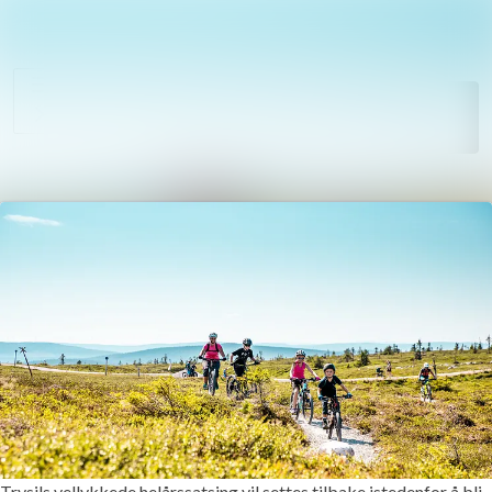
Søk i nyhetsr
Nyhetsarkiv
Mediebank
Følg
Følger
Arrangementer
Kontakter
Trysils vellykkede helårssatsing vil settes tilbake istedenfor å bli