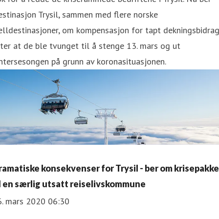
stinasjon Trysil, sammen med flere norske
elldestinasjoner, om kompensasjon for tapt dekningsbidra
ter at de ble tvunget til å stenge 13. mars og ut
ntersesongen på grunn av koronasituasjonen.
ramatiske konsekvenser for Trysil - ber om krisepakke
il en særlig utsatt reiselivskommune
6. mars 2020 06:30