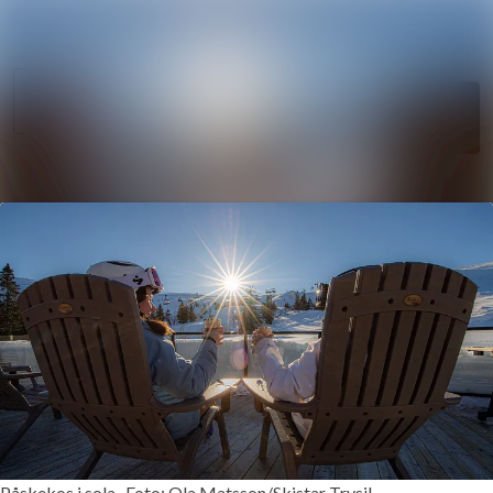
Søk i nyhetsr
Nyhetsarkiv
Mediebank
Følg
Følger
Arrangementer
Kontakter
Påskekos i sola . Foto: Ola Matsson/Skistar Trysil