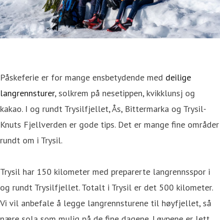
Påskeferie er for mange ensbetydende med
deilige
langrennsturer
, solkrem på nesetippen, kvikklunsj og
kakao. I og rundt Trysilfjellet, Ås, Bittermarka og Trysil-
Knuts Fjellverden er gode tips. Det er mange fine områder
rundt om i Trysil.
Trysil har 150 kilometer med preparerte langrennsspor i
og rundt Trysilfjellet. Totalt i Trysil er det 500 kilometer.
Vi vil anbefale å legge langrennsturene til høyfjellet, så
nære sola som mulig på de fine dagene. Løypene er lett