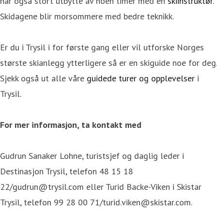
har også stort utbytte av noen timer med en
skiinstruktør
.
Skidagene blir morsommere med bedre teknikk.
Er du i Trysil i for første gang eller vil utforske Norges
største skianlegg ytterligere så er en skiguide noe for deg.
Sjekk også ut alle våre
guidede turer og opplevelser
i
Trysil.
For mer informasjon, ta kontakt med
Gudrun Sanaker Lohne, turistsjef og daglig leder i
Destinasjon Trysil, telefon 48 15 18
22/gudrun@trysil.com eller Turid Backe-Viken i Skistar
Trysil, telefon 99 28 00 71/turid.viken@skistar.com.