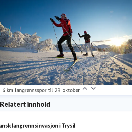
6 km langrennsspor til 29. oktober
Relatert innhold
ansk langrennsinvasjon i Trysil