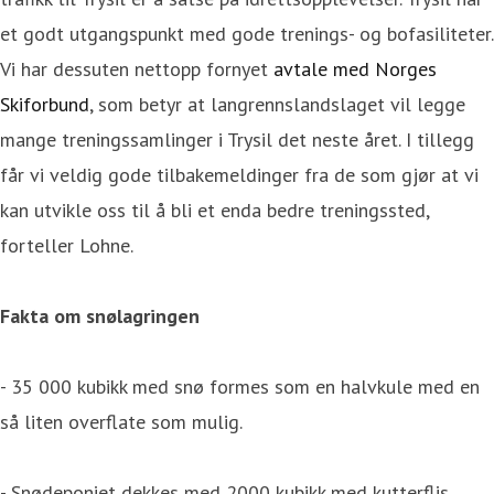
et godt utgangspunkt med gode trenings- og bofasiliteter.
Vi har dessuten nettopp fornyet
avtale med Norges
Skiforbund
, som betyr at langrennslandslaget vil legge
mange treningssamlinger i Trysil det neste året. I tillegg
får vi veldig gode tilbakemeldinger fra de som gjør at vi
kan utvikle oss til å bli et enda bedre treningssted,
forteller Lohne.
Fakta om snølagringen
- 35 000 kubikk med snø formes som en halvkule med en
så liten overflate som mulig.
- Snødeponiet dekkes med 2000 kubikk med kutterflis.