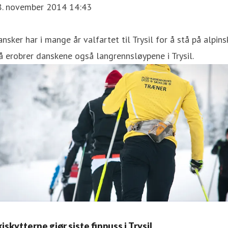
8. november 2014 14:43
nsker har i mange år valfartet til Trysil for å stå på alpinsk
 erobrer danskene også langrennsløypene i Trysil.
iskytterne gjør siste finpuss i Trysil