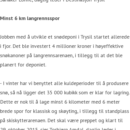
Minst 6 km langrennsspor
Jobben med å utvikle et snødeponi i Trysil startet allerede
i fjor. Det ble investert 4 millioner kroner i høyeffektive
snøkanoner på langrennsarenaen, i tillegg til at det ble
planert for deponiet.
- I vinter har vi benyttet alle kuldeperioder til å produsere
snø, så nå ligger det 35 000 kubikk som er klar for lagring.
Dette er nok til å lage minst 6 kilometer med 6 meter
brede spor for klassisk og skøyting, i tillegg til standplass
på skiskytterarenaen. Det skal være preppet og klart til
29. oktober 2015, sier Torbjørn Amdal, daglig leder i