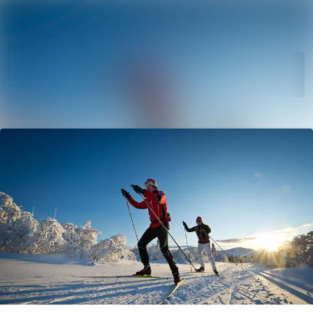
Søk i nyhetsr
Nyhetsarkiv
Mediebank
Følg
Følger
Arrangementer
Kontakter