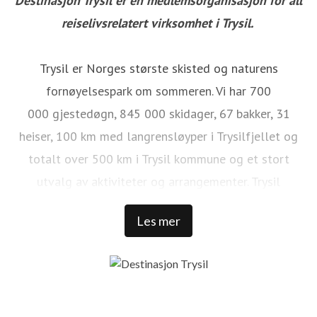
Destinasjon Trysil er en medlemsorganisasjon for all
reiselivsrelatert virksomhet i Trysil.
Trysil er Norges største skisted og naturens
fornøyelsespark om sommeren. Vi har 700
000 gjestedøgn, 845 000 skidager, 67 bakker, 31
heiser, 100 km med langrensløyper i Trysilfjellet og
totalt over 500 km i Trysil kommune og et stort
utvalg av aktiviteter og arrangementer. Trysil
reiselivsstrategi 2020 viser retningen for en offensiv
Les mer
satsning på å videreutvikle Trysil som internasjonal
destinasjon.