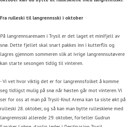
Fra rulleski til langrennsski i oktober
På langrennsarenaen i Trysil er det laget et minifjell av
snø. Dette fjellet skal snart pakkes inn i kutterflis og
lagres gjennom sommeren slik at ivrige langrennsutøvere
kan starte sesongen tidlig til vinteren.
- Vi vet hvor viktig det er for langrennsfolket å komme
seg tidligst mulig på snø når høsten går mot vinteren. Vi
ser for oss at man på Trysil-Knut Arena kan ta siste økt på
rulleski 28. oktober, og så kan man bytte rulleskiene med
langrennsski allerede 29. oktober, forteller Gudrun
Sanaker Lohne, daglig leder i Destinasjon Trysil