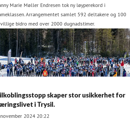
nny Marie Møller Endresen tok ny løyperekord i
ameklassen. Arrangementet samlet 592 deltakere og 100
ivillige bidro med over 2000 dugnadstimer.
ilkoblingsstopp skaper stor usikkerhet for
æringslivet i Trysil.
. november 2024 20:22