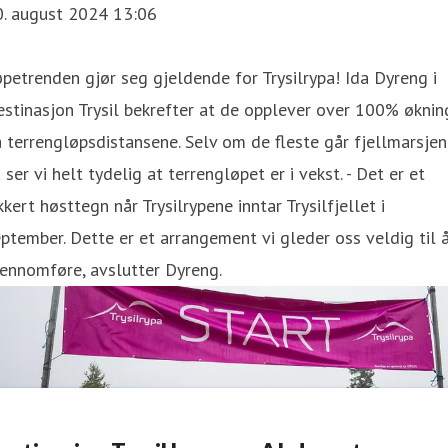
0. august 2024 13:06
petrenden gjør seg gjeldende for Trysilrypa! Ida Dyreng i
stinasjon Trysil bekrefter at de opplever over 100% øknin
 terrengløpsdistansene. Selv om de fleste går fjellmarsjen
 ser vi helt tydelig at terrengløpet er i vekst. - Det er et
kkert høsttegn når Trysilrypene inntar Trysilfjellet i
ptember. Dette er et arrangement vi gleder oss veldig til 
ennomføre, avslutter Dyreng.