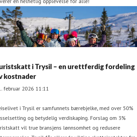
verer en helhetlig opplevelse for alle!
uristskatt i Trysil – en urettferdig fordeling
v kostnader
. februar 2026 11:11
iselivet i Trysil er samfunnets bærebjelke, med over 50%
sselsetting og betydelig verdiskaping. Forslag om 3%
ristskatt vil true bransjens lønnsomhet og redusere