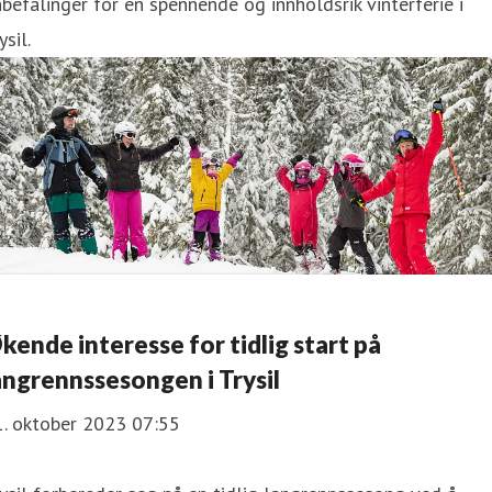
befalinger for en spennende og innholdsrik vinterferie i
ysil.
kende interesse for tidlig start på
angrennssesongen i Trysil
1. oktober 2023 07:55