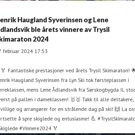
enrik Haugland Syverinsen og Lene
dlandsvik ble årets vinnere av Trysil
kimaraton 2024
. februar 2024 17:53
🏅 Fantastiske prestasjoner ved årets Trysil Skimaraton! 
nrik Haugland Syverinsen fra Lyn Ski tok førsteplassen i
rreklassen, mens Lene Ådlandsvik fra Sørskogbygda IL sto
erst på pallen i dameklassen! 🥇🥇 Takk til alle deltakere,
ivillige og arrangører for en strålende dag på ski! 🙌 La os
rtsette å spre skiglede og entusiasme! 💪 #TrysilSkimarat
Skiglede #Vinnere2024 🏅