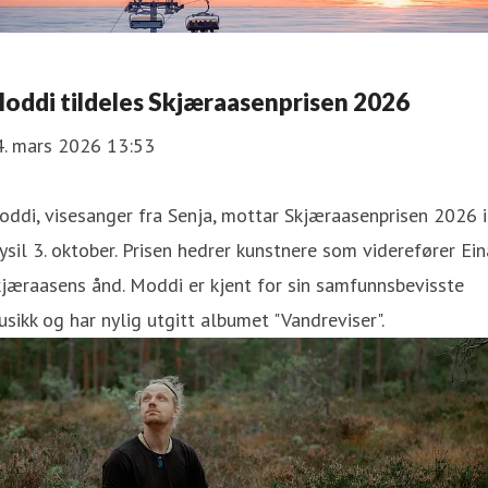
oddi tildeles Skjæraasenprisen 2026
4. mars 2026 13:53
ddi, visesanger fra Senja, mottar Skjæraasenprisen 2026 i
ysil 3. oktober. Prisen hedrer kunstnere som viderefører Ein
jæraasens ånd. Moddi er kjent for sin samfunnsbevisste
sikk og har nylig utgitt albumet "Vandreviser".