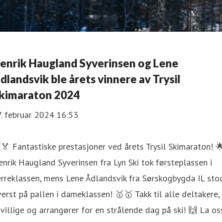
enrik Haugland Syverinsen og Lene
dlandsvik ble årets vinnere av Trysil
kimaraton 2024
. februar 2024 16:53
🏅 Fantastiske prestasjoner ved årets Trysil Skimaraton! 
nrik Haugland Syverinsen fra Lyn Ski tok førsteplassen i
rreklassen, mens Lene Ådlandsvik fra Sørskogbygda IL sto
erst på pallen i dameklassen! 🥇🥇 Takk til alle deltakere,
ivillige og arrangører for en strålende dag på ski! 🙌 La os