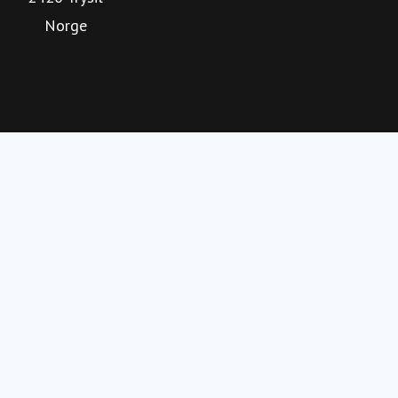
Norge
med en offensiv satsning på å videreutvikle Trysil som
helårlig og internasjonal destinasjon.
trysil.com
Facebook