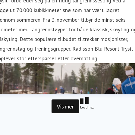
ysil forbereder seg på en tidlig langrennssesong ved å
egge ut 70.000 kubikkmeter snø som har vært lagret
jennom sommeren. Fra 3. november tilbyr de minst seks
lometer med langrennsløyper for både klassisk, skøyting o
iskyting. Dette populære tilbudet tiltrekker mosjonister,
ngrennslag og treningsgrupper. Radisson Blu Resort Trysil
plever stor etterspørsel etter overnatting.
Vis mer
Loading...