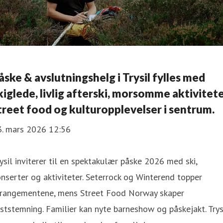
åske & avslutningshelg i Trysil fylles med
kiglede, livlig afterski, morsomme aktivitete
treet food og kulturopplevelser i sentrum.
3. mars 2026 12:56
ysil inviterer til en spektakulær påske 2026 med ski,
nserter og aktiviteter. Seterrock og Winterend topper
rrangementene, mens Street Food Norway skaper
ststemning. Familier kan nyte barneshow og påskejakt. Trys