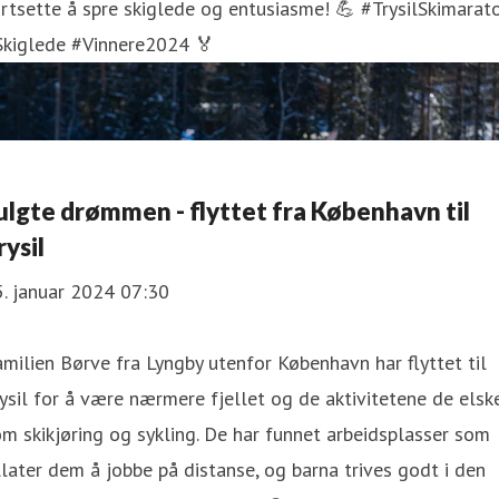
rtsette å spre skiglede og entusiasme! 💪 #TrysilSkimarat
Skiglede #Vinnere2024 🏅
ulgte drømmen - flyttet fra København til
rysil
. januar 2024 07:30
milien Børve fra Lyngby utenfor København har flyttet til
ysil for å være nærmere fjellet og de aktivitetene de elske
m skikjøring og sykling. De har funnet arbeidsplasser som
llater dem å jobbe på distanse, og barna trives godt i den