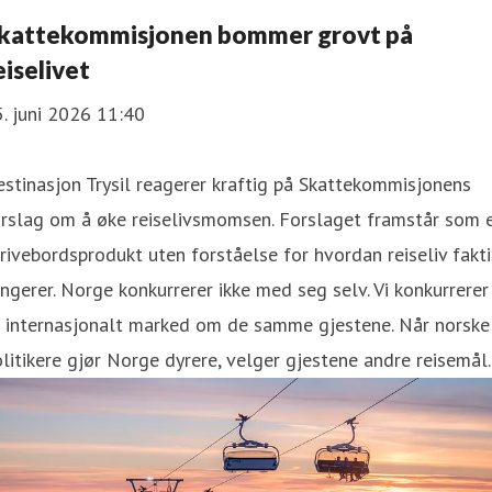
kattekommisjonen bommer grovt på
eiselivet
. juni 2026 11:40
stinasjon Trysil reagerer kraftig på Skattekommisjonens
orslag om å øke reiselivsmomsen. Forslaget framstår som 
rivebordsprodukt uten forståelse for hvordan reiseliv fakti
ngerer. Norge konkurrerer ikke med seg selv. Vi konkurrerer 
t internasjonalt marked om de samme gjestene. Når norske
litikere gjør Norge dyrere, velger gjestene andre reisemål.