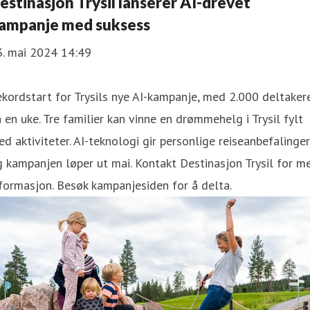
estinasjon Trysil lanserer AI-drevet
ampanje med suksess
3. mai 2024 14:49
kordstart for Trysils nye AI-kampanje, med 2.000 deltaker
 en uke. Tre familier kan vinne en drømmehelg i Trysil fylt
d aktiviteter. AI-teknologi gir personlige reiseanbefalinger
 kampanjen løper ut mai. Kontakt Destinasjon Trysil for m
formasjon. Besøk kampanjesiden for å delta.