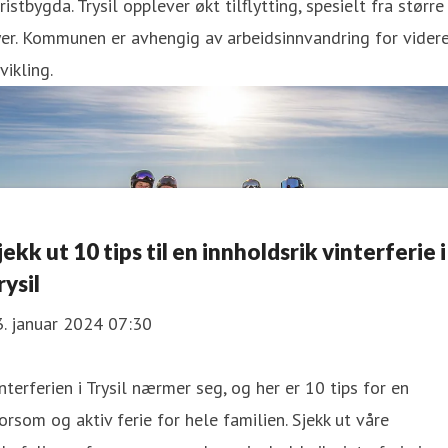
ristbygda. Trysil opplever økt tilflytting, spesielt fra større
er. Kommunen er avhengig av arbeidsinnvandring for vider
vikling.
jekk ut 10 tips til en innholdsrik vinterferie i
rysil
. januar 2024 07:30
nterferien i Trysil nærmer seg, og her er 10 tips for en
rsom og aktiv ferie for hele familien. Sjekk ut våre