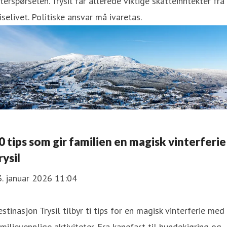
terspørselen. Trysil får allerede viktige skatteinntekter fra
iselivet. Politiske ansvar må ivaretas.
0 tips som gir familien en magisk vinterferie 
rysil
. januar 2026 11:04
stinasjon Trysil tilbyr ti tips for en magisk vinterferie med
milievennlige aktiviteter. Fra kanefart til hundekjøring og