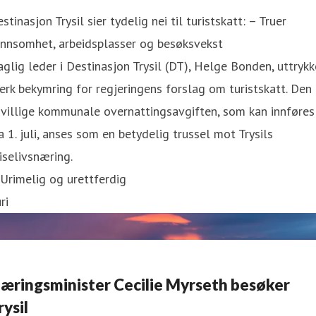
stinasjon Trysil sier tydelig nei til turistskatt: – Truer
ønnsomhet, arbeidsplasser og besøksvekst
glig leder i Destinasjon Trysil (DT), Helge Bonden, uttrykk
erk bekymring for regjeringens forslag om turistskatt. Den
ivillige kommunale overnattingsavgiften, som kan innføres
a 1. juli, anses som en betydelig trussel mot Trysils
iselivsnæring.
Urimelig og urettferdig
ri
æringsminister Cecilie Myrseth besøker
rysil