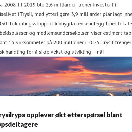
a 2008 til 2019 ble 2,6 milliarder kroner investert i
iselivet i Trysil, med ytterligere 3,9 milliarder planlagt inn
30. Tilkoblingsstopp til Innbygda renseanlegg truer lokale
rbeidsplasser og medlemsundersøkelsen viser estimert tap
ant 15 virksomheter på 200 millioner i 2025. Trysil trenger
sk handling for å sikre vekst og utvikling – nå!
rysilrypa opplever økt etterspørsel blant
øpsdeltagere