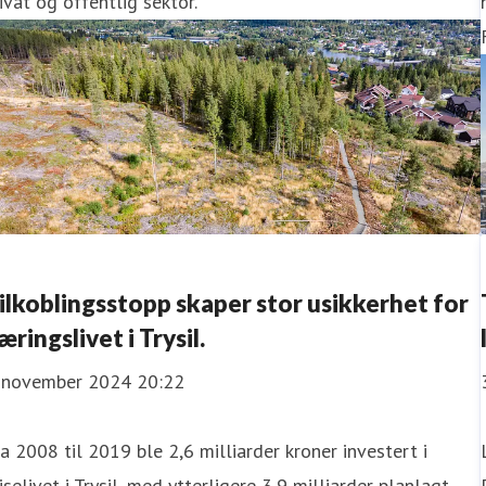
ivat og offentlig sektor.
ilkoblingsstopp skaper stor usikkerhet for
æringslivet i Trysil.
. november 2024 20:22
a 2008 til 2019 ble 2,6 milliarder kroner investert i
iselivet i Trysil, med ytterligere 3,9 milliarder planlagt