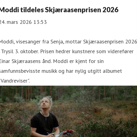
Moddi tildeles Skjæraasenprisen 2026
24. mars 2026 13:53
Moddi, visesanger fra Senja, mottar Skjæraasenprisen 202
i Trysil 3. oktober. Prisen hedrer kunstnere som viderefører
Einar Skjæraasens ånd. Moddi er kjent for sin
samfunnsbevisste musikk og har nylig utgitt albumet
"Vandreviser".