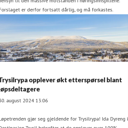
hensyn til den massive motstanden i høringsinnspillene.
Forslaget er derfor fortsatt dårlig, og må forkastes.
Trysilrypa opplever økt etterspørsel blant
løpsdeltagere
30. august 2024 13:06
Løpetrenden gjør seg gjeldende for Trysilrypa! Ida Dyreng i
Destinasjon Trysil bekrefter at de opplever over 100%