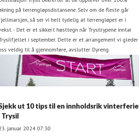
økning på terrengløpsdistansene. Selv om de fleste går
fjellmarsjen, så ser vi helt tydelig at terrengløpet er i
vekst. - Det er et sikkert høsttegn når Trysilrypene inntar
Trysilfjellet i september. Dette er et arrangement vi gleder
oss veldig til å gjennomføre, avslutter Dyreng.
Sjekk ut 10 tips til en innholdsrik vinterferie
i Trysil
23. januar 2024 07:30