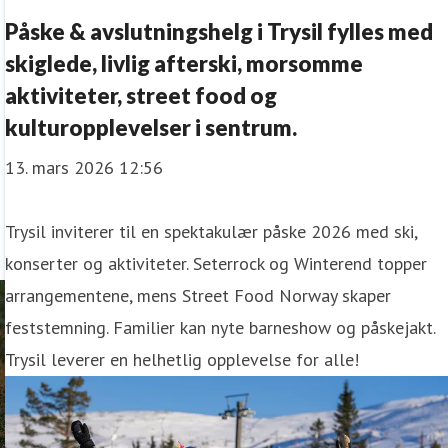
Påske & avslutningshelg i Trysil fylles med
skiglede, livlig afterski, morsomme
aktiviteter, street food og
kulturopplevelser i sentrum.
6
13. mars 2026 12:56
Trysil inviterer til en spektakulær påske 2026 med ski,
konserter og aktiviteter. Seterrock og Winterend topper
arrangementene, mens Street Food Norway skaper
feststemning. Familier kan nyte barneshow og påskejakt.
Trysil leverer en helhetlig opplevelse for alle!