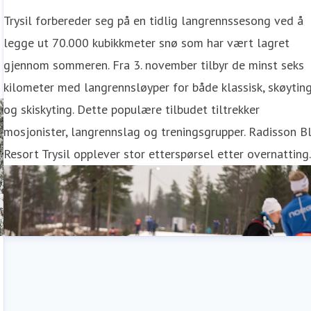
Trysil forbereder seg på en tidlig langrennssesong ved å
legge ut 70.000 kubikkmeter snø som har vært lagret
gjennom sommeren. Fra 3. november tilbyr de minst seks
kilometer med langrennsløyper for både klassisk, skøytin
og skiskyting. Dette populære tilbudet tiltrekker
mosjonister, langrennslag og treningsgrupper. Radisson B
Resort Trysil opplever stor etterspørsel etter overnatting