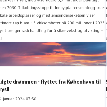
nen 2030. Tilkoblingsstopp til Innbygda renseanlegg truer
okale arbeidsplasser og medlemsundersøkelsen viser
timert tap blant 15 virksomheter på 200 millioner i 2025.
ysil trenger rask handling for å sikre vekst og utvikling –
!
ulgte drømmen - flyttet fra København til
rysil
. januar 2024 07:30