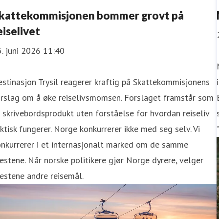
kattekommisjonen bommer grovt på
eiselivet
. juni 2026 11:40
stinasjon Trysil reagerer kraftig på Skattekommisjonens
orslag om å øke reiselivsmomsen. Forslaget framstår som
 skrivebordsprodukt uten forståelse for hvordan reiseliv
ktisk fungerer. Norge konkurrerer ikke med seg selv. Vi
onkurrerer i et internasjonalt marked om de samme
estene. Når norske politikere gjør Norge dyrere, velger
estene andre reisemål.