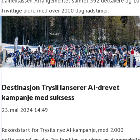
dameklassen. Arrangementet samlet 592 deltakere og 10
frivillige bidro med over 2000 dugnadstimer.
Destinasjon Trysil lanserer AI-drevet
kampanje med suksess
23. mai 2024 14:49
Rekordstart for Trysils nye AI-kampanje, med 2.000
deltakere på en uke. Tre familier kan vinne en drømmehelg