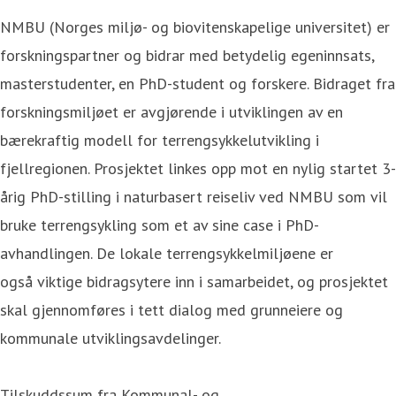
NMBU (Norges miljø- og biovitenskapelige universitet) er
forskningspartner og bidrar med betydelig egeninnsats,
masterstudenter, en PhD-student og forskere. Bidraget fra
forskningsmiljøet er avgjørende i utviklingen av en
bærekraftig modell for terrengsykkelutvikling i
fjellregionen. Prosjektet linkes opp mot en nylig startet 3-
årig PhD-stilling i naturbasert reiseliv ved NMBU som vil
bruke terrengsykling som et av sine case i PhD-
avhandlingen. De lokale terrengsykkelmiljøene er
også viktige bidragsytere inn i samarbeidet, og prosjektet
skal gjennomføres i tett dialog med grunneiere og
kommunale utviklingsavdelinger.
Tilskuddssum fra Kommunal- og