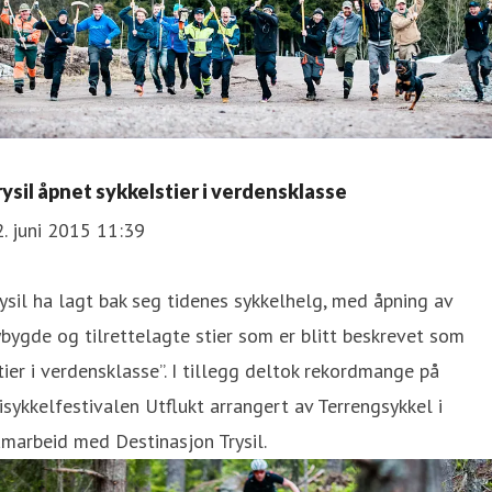
rysil åpnet sykkelstier i verdensklasse
. juni 2015 11:39
ysil ha lagt bak seg tidenes sykkelhelg, med åpning av
bygde og tilrettelagte stier som er blitt beskrevet som
tier i verdensklasse”. I tillegg deltok rekordmange på
isykkelfestivalen Utflukt arrangert av Terrengsykkel i
marbeid med Destinasjon Trysil.