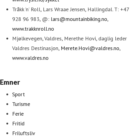
Tråkk ’n’ Roll, Lars Wraae Jensen, Hallingdal. T: +47
928 96 983, @:
lars@mountainbiking.no
,
www.trakknroll.no
Mjølkevegen, Valdres, Merethe Hovi, daglig leder
Valdres Destinasjon,
Merete.Hovi@valdres.no
,
www.valdres.no
Emner
Sport
Turisme
Ferie
Fritid
Friluftsliv