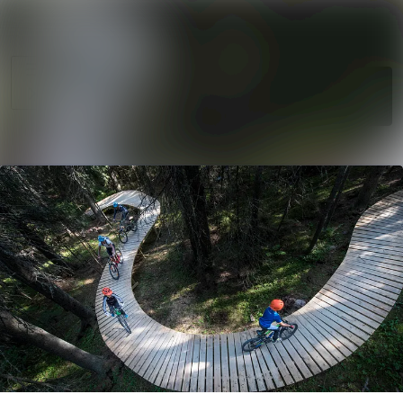
Søk i nyhetsr
Nyhetsarkiv
Mediebank
Følg
Følger
Arrangementer
Kontakter