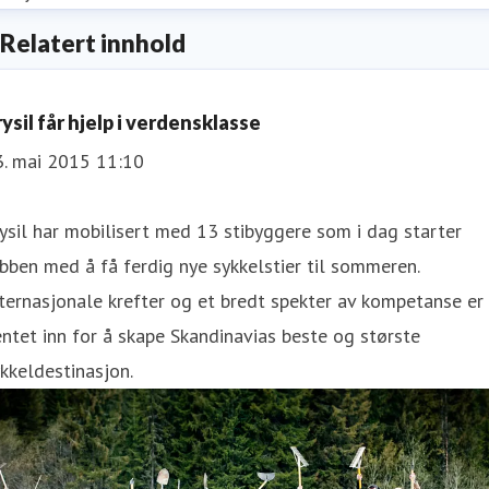
Relatert innhold
ysil får hjelp i verdensklasse
3. mai 2015 11:10
ysil har mobilisert med 13 stibyggere som i dag starter
bben med å få ferdig nye sykkelstier til sommeren.
ternasjonale krefter og et bredt spekter av kompetanse er
ntet inn for å skape Skandinavias beste og største
kkeldestinasjon.