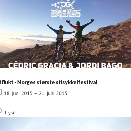
tflukt - Norges største stisykkelfestival
Dato
18. juni 2015 – 21. juni 2015
Sted
Trysil