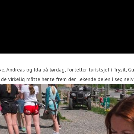
ve, Andreas og Ida på lørdag, forteller turistsjef i Trysil,
t de virkelig måtte hente frem den lekende delen i seg selv