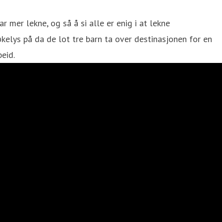
 mer lekne, og så å si alle er enig i at lekne
økelys på da de lot tre barn ta over destinasjonen for en
beid.