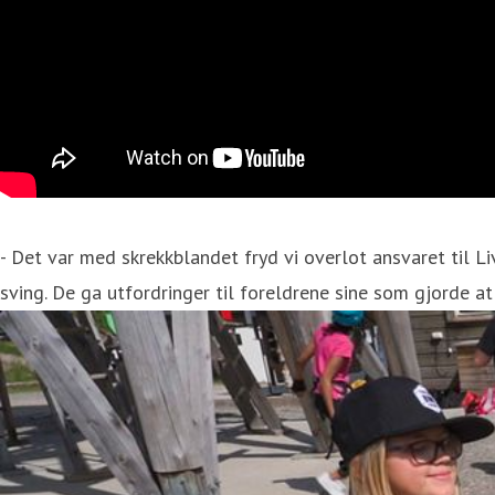
- Det var med skrekkblandet fryd vi overlot ansvaret til Li
sving. De ga utfordringer til foreldrene sine som gjorde a