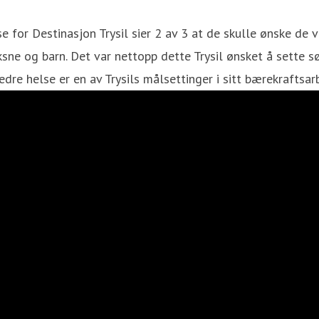
or Destinasjon Trysil sier 2 av 3 at de skulle ønske de var
ksne og barn. Det var nettopp dette Trysil ønsket å sette s
edre helse er en av Trysils målsettinger i sitt bærekraftsar