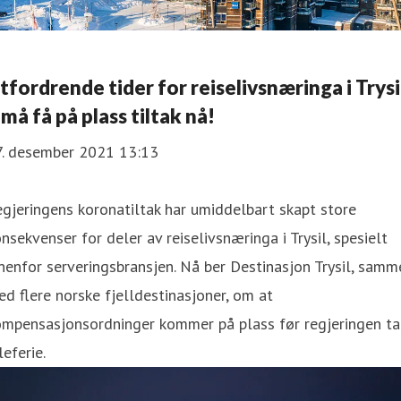
tfordrende tider for reiselivsnæringa i Trysi
 må få på plass tiltak nå!
7. desember 2021 13:13
gjeringens koronatiltak har umiddelbart skapt store
nsekvenser for deler av reiselivsnæringa i Trysil, spesielt
nenfor serveringsbransjen. Nå ber Destinasjon Trysil, samm
d flere norske fjelldestinasjoner, om at
ompensasjonsordninger kommer på plass før regjeringen ta
leferie.