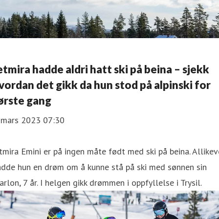
etmira hadde aldri hatt ski på beina – sjekk
vordan det gikk da hun stod på alpinski for
ørste gang
. mars 2023 07:30
tmira Emini er på ingen måte født med ski på beina. Allikev
adde hun en drøm om å kunne stå på ski med sønnen sin
rlon, 7 år. I helgen gikk drømmen i oppfyllelse i Trysil.