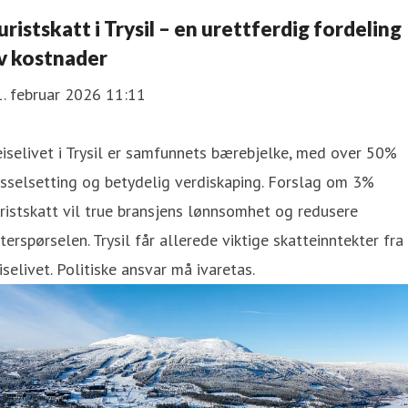
uristskatt i Trysil – en urettferdig fordeling
v kostnader
. februar 2026 11:11
iselivet i Trysil er samfunnets bærebjelke, med over 50%
sselsetting og betydelig verdiskaping. Forslag om 3%
ristskatt vil true bransjens lønnsomhet og redusere
terspørselen. Trysil får allerede viktige skatteinntekter fra
iselivet. Politiske ansvar må ivaretas.