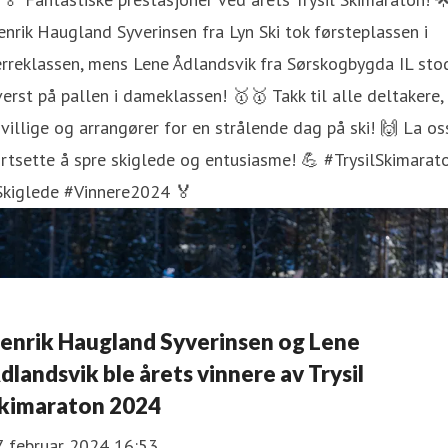
nrik Haugland Syverinsen fra Lyn Ski tok førsteplassen i
rreklassen, mens Lene Ådlandsvik fra Sørskogbygda IL sto
erst på pallen i dameklassen! 🥇🥇 Takk til alle deltakere,
ivillige og arrangører for en strålende dag på ski! 🙌 La os
rtsette å spre skiglede og entusiasme! 💪 #TrysilSkimarat
Skiglede #Vinnere2024 🏅
enrik Haugland Syverinsen og Lene
dlandsvik ble årets vinnere av Trysil
kimaraton 2024
. februar 2024 16:53