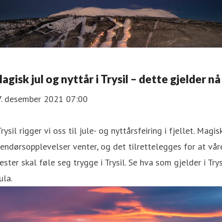
agisk jul og nyttår i Trysil – dette gjelder nå
7. desember 2021 07:00
Trysil rigger vi oss til jule- og nyttårsfeiring i fjellet. Magis
endørsopplevelser venter, og det tilrettelegges for at vår
ester skal føle seg trygge i Trysil. Se hva som gjelder i Trys
jula.