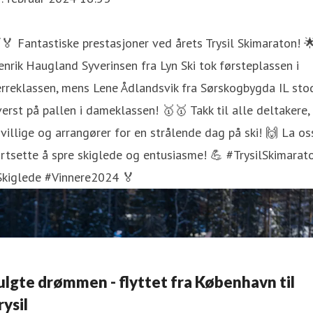
🏅 Fantastiske prestasjoner ved årets Trysil Skimaraton! 
nrik Haugland Syverinsen fra Lyn Ski tok førsteplassen i
rreklassen, mens Lene Ådlandsvik fra Sørskogbygda IL sto
erst på pallen i dameklassen! 🥇🥇 Takk til alle deltakere,
ivillige og arrangører for en strålende dag på ski! 🙌 La os
rtsette å spre skiglede og entusiasme! 💪 #TrysilSkimarat
Skiglede #Vinnere2024 🏅
ulgte drømmen - flyttet fra København til
rysil