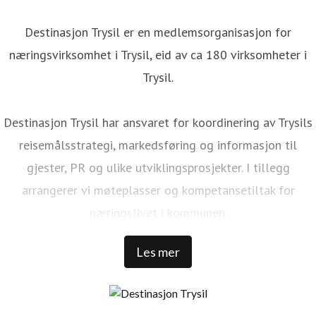
Destinasjon Trysil er en medlemsorganisasjon for
næringsvirksomhet i Trysil, eid av ca 180 virksomheter i
Trysil.
Destinasjon Trysil har ansvaret for koordinering av Trysils
reisemålsstrategi, markedsføring og informasjon til
gjester, PR og ulike utviklingsprosjekter. I tillegg
arrangerer vi møteplasser og kompetansetiltak for
næringslivet i kommunen.
Les mer
Trysil er Norges største ski- og stisykkeldestinasjon. Vi har
1 000 000 kommersielle gjestedøgn, 32 000 senger rundt
Trysilfjellet, over 1 300 000 skidager, 456 millioner NOK i