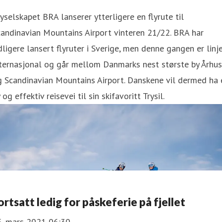
yselskapet BRA lanserer ytterligere en flyrute til
andinavian Mountains Airport vinteren 21/22. BRA har
dligere lansert flyruter i Sverige, men denne gangen er linj
ternasjonal og går mellom Danmarks nest største by Århus
 Scandinavian Mountains Airport. Danskene vil dermed ha 
 og effektiv reisevei til sin skifavoritt Trysil.
ortsatt ledig for påskeferie på fjellet
6. mars 2021 06:30