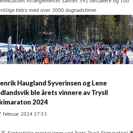
ameklassen. Arrangementet samlet 592 deltakere og 100
ivillige bidro med over 2000 dugnadstimer.
enrik Haugland Syverinsen og Lene
dlandsvik ble årets vinnere av Trysil
kimaraton 2024
. februar 2024 17:53
🏅 Fantastiske prestasjoner ved årets Trysil Skimaraton! 