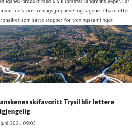
idligsnø»-produkt med 6,5 kilometer langrennsløyper. I år
mmer de store treningsgruppene- og lagene tilbake etter
ronaåret som satte stopper for treningssamlinger.
anskenes skifavoritt Trysil blir lettere
ilgjengelig
 juni 2021 09:05