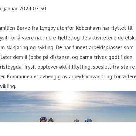
. januar 2024 07:30
milien Børve fra Lyngby utenfor København har flyttet til
ysil for å være nærmere fjellet og de aktivitetene de elske
m skikjøring og sykling. De har funnet arbeidsplasser som
llater dem å jobbe på distanse, og barna trives godt i den
ristbygda. Trysil opplever økt tilflytting, spesielt fra større
er. Kommunen er avhengig av arbeidsinnvandring for vider
vikling.