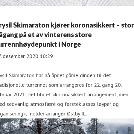
rysil Skimaraton kjører koronasikkert – stor
ågang på et av vinterens store
urrennhøydepunkt i Norge
7. desember 2020 10:29
ysil Skimaraton har nå åpnet påmeldingen til det
adisjonelle turrennet som arrangeres for 22. gang 20.
bruar 2021. Det blir et «koronasikkert arrangement, men
ed sedvanlig atmosfære og førsteklasses løyper og
ganisering», melder arrangør Østby IL.