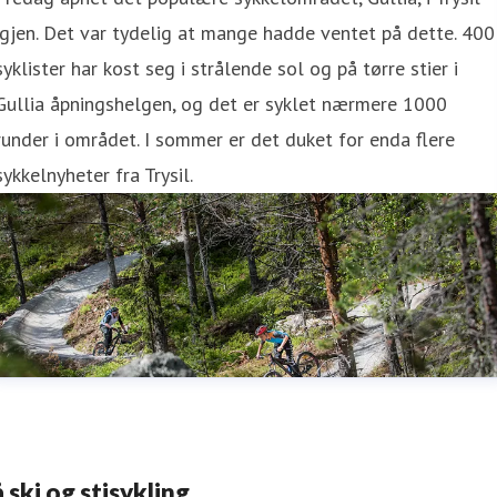
igjen. Det var tydelig at mange hadde ventet på dette. 400
syklister har kost seg i strålende sol og på tørre stier i
Gullia åpningshelgen, og det er syklet nærmere 1000
runder i området. I sommer er det duket for enda flere
sykkelnyheter fra Trysil.
 ski og stisykling