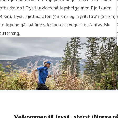
tbakkeløp i Trysil utvides nå løpshelga med Fjellkuten
4 km), Trysil Fjellmaraton (43 km) og Trysilultra’n (54 km).
le løpene går på fine stier og grusveger i et fantastisk
ellterreng.
Velkommen til Trysil - størst i Norge på