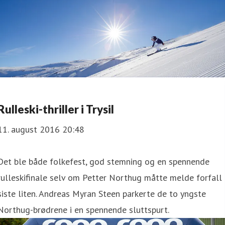
Rulleski-thriller i Trysil
11. august 2016 20:48
​Det ble både folkefest, god stemning og en spennende
rulleskifinale selv om Petter Northug måtte melde forfall 
siste liten. Andreas Myran Steen parkerte de to yngste
Northug-brødrene i en spennende sluttspurt.