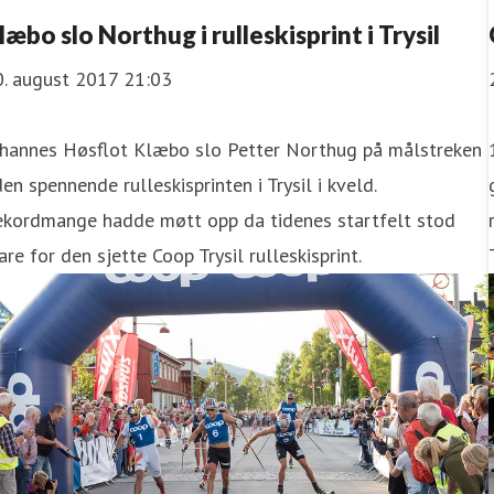
læbo slo Northug i rulleskisprint i Trysil
0. august 2017 21:03
ohannes Høsflot Klæbo slo Petter Northug på målstreken
den spennende rulleskisprinten i Trysil i kveld.
ekordmange hadde møtt opp da tidenes startfelt stod
are for den sjette Coop Trysil rulleskisprint.