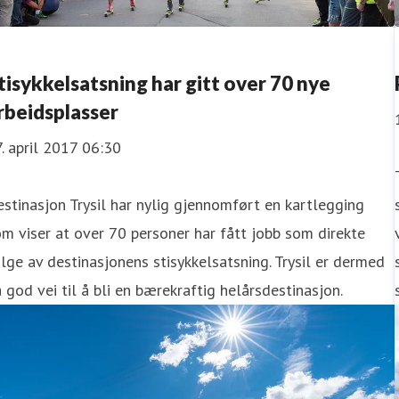
tisykkelsatsning har gitt over 70 nye
rbeidsplasser
. april 2017 06:30
stinasjon Trysil har nylig gjennomført en kartlegging
m viser at over 70 personer har fått jobb som direkte
lge av destinasjonens stisykkelsatsning. Trysil er dermed
 god vei til å bli en bærekraftig helårsdestinasjon.