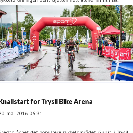
Knallstart for Trysil Bike Arena
20. mai 2016 06:31
Fredag åpnet det populære sykkelområdet, Gullia, i Trysil