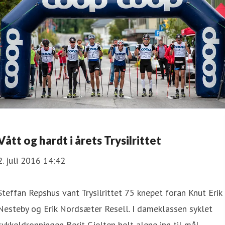
Vått og hardt i årets Trysilrittet
2. juli 2016 14:42
Steffan Repshus vant Trysilrittet 75 knepet foran Knut Erik
Nesteby og Erik Nordsæter Resell. I dameklassen syklet
sykkeldronningen Berit Gjelten helt alene inn til mål.