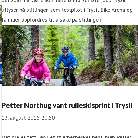
utlyser nå stillingen som testpilot i Trysil Bike Arena og
familier oppfordres til å søke på stillingen.
Petter Northug vant rulleskisprint i Trysil
13. august 2015 20:50
Det ble et tett løp i et stjernespekket heat, men Petter