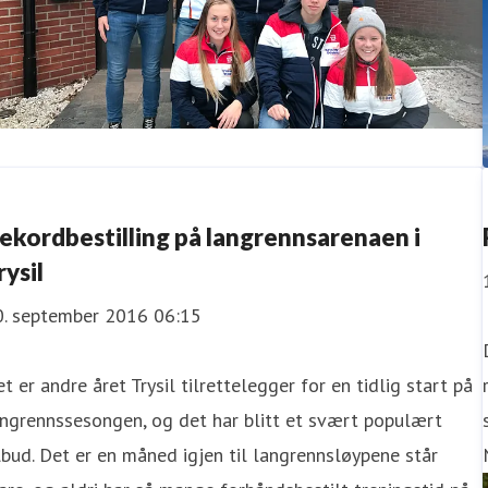
ekordbestilling på langrennsarenaen i
rysil
0. september 2016 06:15
t er andre året Trysil tilrettelegger for en tidlig start på
ngrennssesongen, og det har blitt et svært populært
lbud. Det er en måned igjen til langrennsløypene står