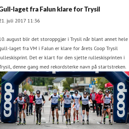
Gull-laget fra Falun klare for Trysil
21. juli 2017 11:36
10. august blir det storoppgjør i Trysil når blant annet hele
gull-laget fra VM i Falun er klare for årets Coop Trysil
rulleskisprint. Det er klart for den sjette rulleskisprinten i
Trysil, denne gang med rekordsterke navn på startstreken.