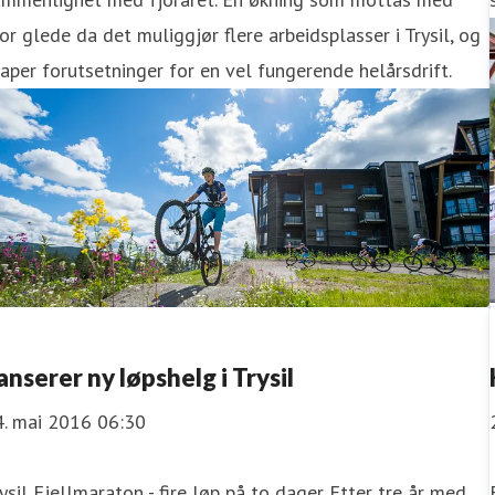
or glede da det muliggjør flere arbeidsplasser i Trysil, og
aper forutsetninger for en vel fungerende helårsdrift.
anserer ny løpshelg i Trysil
4. mai 2016 06:30
rysil Fjellmaraton - fire løp på to dager Etter tre år med