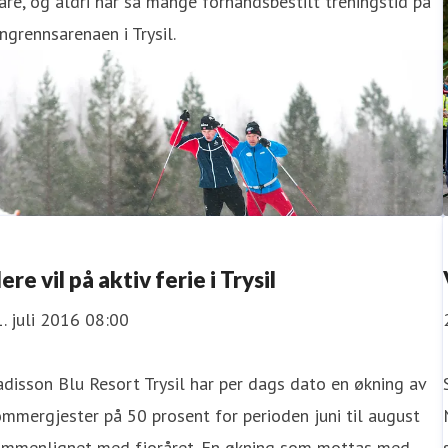
are, og aldri har så mange forhåndsbestilt treningstid på
ngrennsarenaen i Trysil.
lere vil på aktiv ferie i Trysil
. juli 2016 08:00
disson Blu Resort Trysil har per dags dato en økning av
mmergjester på 50 prosent for perioden juni til august
ammenlignet med fjoråret. En økning som mottas med