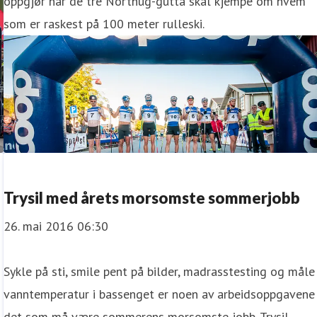
oppgjør når de tre Northug-gutta skal kjempe om hvem
som er raskest på 100 meter rulleski.
Trysil med årets morsomste sommerjobb
26. mai 2016 06:30
Sykle på sti, smile pent på bilder, madrasstesting og måle
vanntemperatur i bassenget er noen av arbeidsoppgavene 
det som må være sommerens morsomste jobb. Trysil