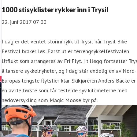
1000 stisyklister rykker inn i Trysil
22. juni 2017 07:00
I dag er det ventet storinnrykk til Trysil når Trysil Bike
Festival braker løs. Først ut er terrengsykkelfestivalen
Utflukt som arrangeres av Fri Flyt. I tillegg fortsetter Trys
å lansere sykkelnyheter, og i dag står endelig en av Nord-
Europas lengste flytstier klar. Skikjøreren Anders Backe er
en av de første som får teste de syv kilometerne med
nedoversykling som Magic Moose byr på.